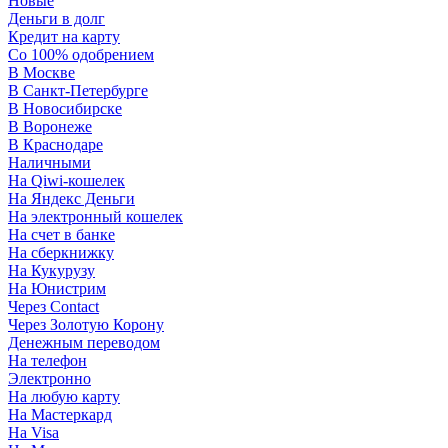
Новые
Деньги в долг
Кредит на карту
Со 100% одобрением
В Москве
В Санкт-Петербурге
В Новосибирске
В Воронеже
В Краснодаре
Наличными
На Qiwi-кошелек
На Яндекс Деньги
На электронный кошелек
На счет в банке
На сберкнижку
На Кукурузу
На Юнистрим
Через Contact
Через Золотую Корону
Денежным переводом
На телефон
Электронно
На любую карту
На Мастеркард
На Visa