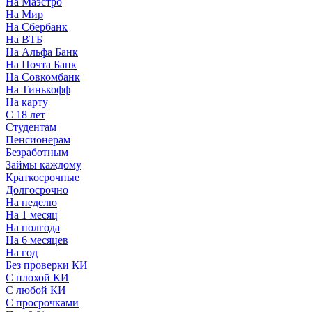
На Маэстро
На Мир
На Сбербанк
На ВТБ
На Альфа Банк
На Почта Банк
На Совкомбанк
На Тинькофф
На карту
С 18 лет
Студентам
Пенсионерам
Безработным
Займы каждому
Краткосрочные
Долгосрочно
На неделю
На 1 месяц
На полгода
На 6 месяцев
На год
Без проверки КИ
С плохой КИ
С любой КИ
С просрочками