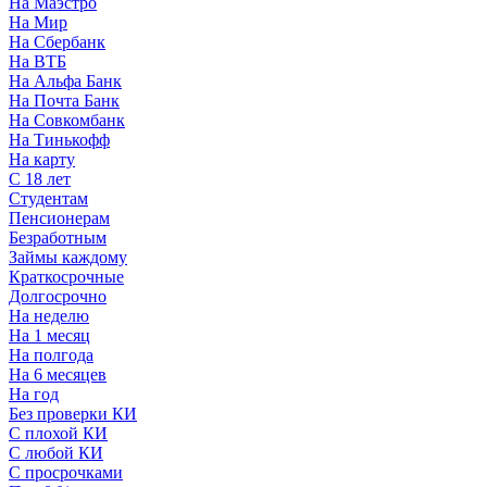
На Маэстро
На Мир
На Сбербанк
На ВТБ
На Альфа Банк
На Почта Банк
На Совкомбанк
На Тинькофф
На карту
С 18 лет
Студентам
Пенсионерам
Безработным
Займы каждому
Краткосрочные
Долгосрочно
На неделю
На 1 месяц
На полгода
На 6 месяцев
На год
Без проверки КИ
С плохой КИ
С любой КИ
С просрочками