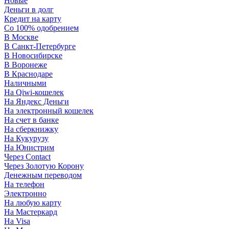
Новые
Деньги в долг
Кредит на карту
Со 100% одобрением
В Москве
В Санкт-Петербурге
В Новосибирске
В Воронеже
В Краснодаре
Наличными
На Qiwi-кошелек
На Яндекс Деньги
На электронный кошелек
На счет в банке
На сберкнижку
На Кукурузу
На Юнистрим
Через Contact
Через Золотую Корону
Денежным переводом
На телефон
Электронно
На любую карту
На Мастеркард
На Visa