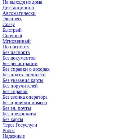
Не выходя из дома
Дистанционно
Автоматически
Экспресс
Сразу
Быстрый
Срочный
Мгновенный
По паспорту
Без паспорта
Без документов
Без регистрации
Без справки о доходах
Без подтв. личности
Без указания карты
Без поручителей
Без справок
Без звонка оператора
Без привязки номера
Без эл. почты
Без предоплаты
Без карты
Через Госуслуги
Робот
Надежные