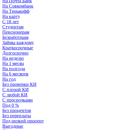
На Почта Банк
На Совкомбанк
На Тинькофф
На карту
С 18 лет
Студентам
Пенсионерам
Безработным
Займы каждому
Краткосрочные
Долгосрочно
На неделю
На 1 месяц
На полгода
На 6 месяцев
На год
Без проверки КИ
С плохой КИ
С любой КИ
С просрочками
Под 0 %
Без процентов
Без переплаты
Под низкий процент
Выгодные