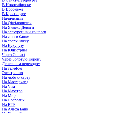
В Санкт-Петербурге
В Новосибирске
В Воронеже
В Краснодаре
Наличными
На Qiwi-кошелек
На Яндекс Деньги
На электронный кошелек
На счет в банке
На сберкнижку
На Кукурузу
На Юнистрим
Через Contact
Через Золотую Корону
Денежным переводом
На телефон
Электронно
На любую карту
На Мастеркард
На Visa
На Маэстро
На Мир
На Сбербанк
На ВТБ
На Альфа Банк