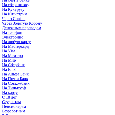
На счет в банке
На сберкнижку
На Кукурузу
На Юнистрим
Через Contact
Через Золотую Корону
Денежным переводом
На телефон
Электронно
На любую карту
На Мастеркард
На Visa
На Маэстро
На Мир
На Сбербанк
На ВТБ
На Альфа Банк
На Почта Банк
На Совкомбанк
На Тинькофф
На карту
С 18 лет
Студентам
Пенсионерам
Безработным