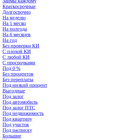
Займы каждому
Краткосрочные
Долгосрочно
На неделю
На 1 месяц
На полгода
На 6 месяцев
На год
Без проверки КИ
С плохой КИ
С любой КИ
С просрочками
Под 0 %
Без процентов
Без переплаты
Под низкий процент
Выгодные
Под залог
Под автомобиль
Под залог ПТС
Под недвижимость
Под квартиру
Под участок
Под расписку
Большие