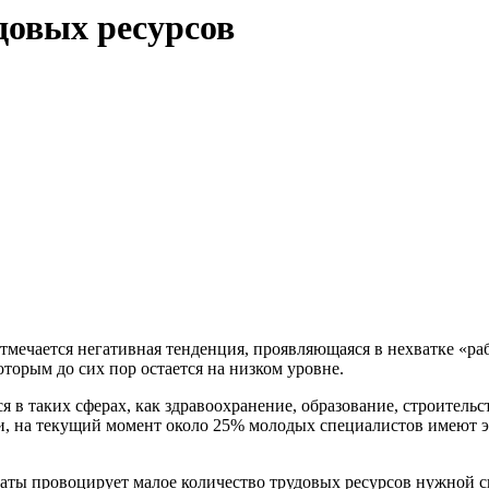
довых ресурсов
отмечается негативная тенденция, проявляющаяся в нехватке «р
оторым до сих пор остается на низком уровне.
я в таких сферах, как здравоохранение, образование, строитель
ти, на текущий момент около 25% молодых специалистов имеют э
аты провоцирует малое количество трудовых ресурсов нужной с