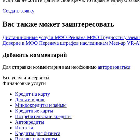
Если вы не хотите тратить свое время, то подайте единую заяв
Создать заявку
Вас также может заинтересовать
Дистанционные услуги МФО
Реклама МФО
Трудности у зае
Доверие к МФО
Передача штрафов наследникам
Meet-up VR-
Добавить комментарий
Для отправки комментария вам необходимо
авторизоваться
.
Все услуги и сервисы
Финансовые услуги
Кредит на карту
Деньги в долг
Микрокредиты и займы
Кредитные карты
Потребительские кредиты
Автокредиты
Ипотека
Кредиты для бизнеса
Вклады и депозиты