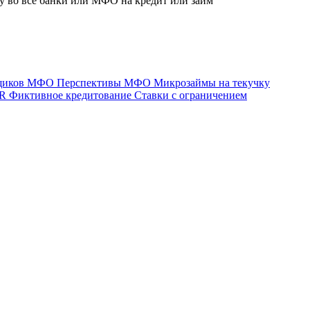
ку во все банки или МФО на кредит или займ
мщиков МФО
Перспективы МФО
Микрозаймы на текучку
AR
Фиктивное кредитование
Ставки с ограничением