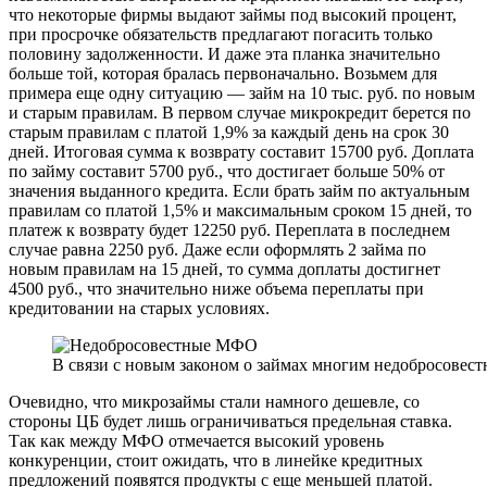
что некоторые фирмы выдают займы под высокий процент,
при просрочке обязательств предлагают погасить только
половину задолженности. И даже эта планка значительно
больше той, которая бралась первоначально. Возьмем для
примера еще одну ситуацию — займ на 10 тыс. руб. по новым
и старым правилам. В первом случае микрокредит берется по
старым правилам с платой 1,9% за каждый день на срок 30
дней. Итоговая сумма к возврату составит 15700 руб. Доплата
по займу составит 5700 руб., что достигает больше 50% от
значения выданного кредита. Если брать займ по актуальным
правилам со платой 1,5% и максимальным сроком 15 дней, то
платеж к возврату будет 12250 руб. Переплата в последнем
случае равна 2250 руб. Даже если оформлять 2 займа по
новым правилам на 15 дней, то сумма доплаты достигнет
4500 руб., что значительно ниже объема переплаты при
кредитовании на старых условиях.
В связи с новым законом о займах многим недобросовес
Очевидно, что микрозаймы стали намного дешевле, со
стороны ЦБ будет лишь ограничиваться предельная ставка.
Так как между МФО отмечается высокий уровень
конкуренции, стоит ожидать, что в линейке кредитных
предложений появятся продукты с еще меньшей платой.