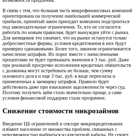
возможности продления.
В связи с тем, что большая часть микрофинансовых компаний
ориентирована на получение наибольшей коммерческой
прибыли, принятый закон принудит компании подстроиться
под законодательные ограничения. Те, кто не согласится
работать по новым правилам, будет вынужден уйти с рынка.
Для заемщиков это означает, что на рынке останутся только
добросовестные фирмы, условия кредитования в них будут
примерно одинаковыми. Более того, законом ограничивается
начисление штрафов. Их порог вместе с начисленными
процентами не будет превышать значения в 3 тыс. руб. Даже
при реальной просрочке исполнения кредитных обязательств
с должника могут истребовать не больше, чем сумму
основного долга и еще 3 тыс. руб. в виде переплаты и
примененных к заемщику штрафов. Правило будет
действовать даже при взыскании задолженности через суд.
Поэтому получить займ стало значительно проще, а сами
условия финансовой поддержи стали прозрачнее.
Снижение стоимости микрозаймов
Введение ЦБ ограничений в секторе микрокредитования
избавит население от множества проблем, связанных с
невозможностью выбраться из кредитной кабалы. Не секрет,