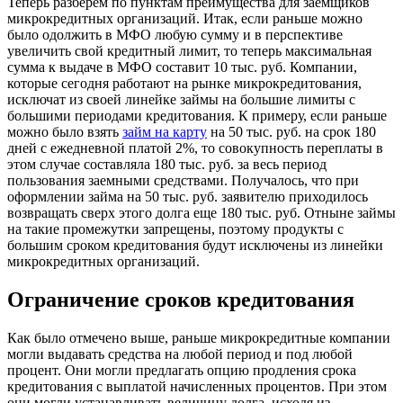
Теперь разберем по пунктам преимущества для заемщиков
микрокредитных организаций. Итак, если раньше можно
было одолжить в МФО любую сумму и в перспективе
увеличить свой кредитный лимит, то теперь максимальная
сумма к выдаче в МФО составит 10 тыс. руб. Компании,
которые сегодня работают на рынке микрокредитования,
исключат из своей линейке займы на большие лимиты с
большими периодами кредитования. К примеру, если раньше
можно было взять
займ на карту
на 50 тыс. руб. на срок 180
дней с ежедневной платой 2%, то совокупность переплаты в
этом случае составляла 180 тыс. руб. за весь период
пользования заемными средствами. Получалось, что при
оформлении займа на 50 тыс. руб. заявителю приходилось
возвращать сверх этого долга еще 180 тыс. руб. Отныне займы
на такие промежутки запрещены, поэтому продукты с
большим сроком кредитования будут исключены из линейки
микрокредитных организаций.
Ограничение сроков кредитования
Как было отмечено выше, раньше микрокредитные компании
могли выдавать средства на любой период и под любой
процент. Они могли предлагать опцию продления срока
кредитования с выплатой начисленных процентов. При этом
они могли устанавливать величину долга, исходя из