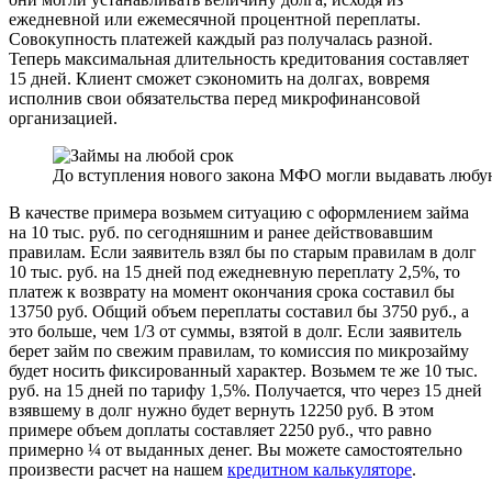
ежедневной или ежемесячной процентной переплаты.
Совокупность платежей каждый раз получалась разной.
Теперь максимальная длительность кредитования составляет
15 дней. Клиент сможет сэкономить на долгах, вовремя
исполнив свои обязательства перед микрофинансовой
организацией.
До вступления нового закона МФО могли выдавать любу
В качестве примера возьмем ситуацию с оформлением займа
на 10 тыс. руб. по сегодняшним и ранее действовавшим
правилам. Если заявитель взял бы по старым правилам в долг
10 тыс. руб. на 15 дней под ежедневную переплату 2,5%, то
платеж к возврату на момент окончания срока составил бы
13750 руб. Общий объем переплаты составил бы 3750 руб., а
это больше, чем 1/3 от суммы, взятой в долг. Если заявитель
берет займ по свежим правилам, то комиссия по микрозайму
будет носить фиксированный характер. Возьмем те же 10 тыс.
руб. на 15 дней по тарифу 1,5%. Получается, что через 15 дней
взявшему в долг нужно будет вернуть 12250 руб. В этом
примере объем доплаты составляет 2250 руб., что равно
примерно ¼ от выданных денег. Вы можете самостоятельно
произвести расчет на нашем
кредитном калькуляторе
.