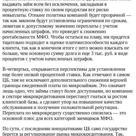
выдавать займ всем без исключения, закладывая в
процентную ставку по своим продуктам все риски
невыплаты. Отныне политика компаний будет прозрачной —
так как законом будут установлены ограничения по срокам,
лимитам и допустимому значению переплаты с учетом
начисленных штрафов, это приведет к снижению
рентабельности МФО. Чтобы остаться на плаву, им придется
тщательно подходит к оценке платежеспособности каждого
клиента, так как в конечном итоге с него можно взыскать не
больше, чем основную сумму долга и еще 3 тыс. руб. в виде
процентов с учетом начисленных штрафов.
В-четвертых, открываются перспективы для установления
еще более низкой процентной ставки. Как отмечают в самом
ЦБ, там не исключают дополнительного снижения верхней
границы ежедневной платы по микрозаймам. Это означает
лишь одно, что займы станут более доступными, но компании
в секторе микрокредитования перестанут гнаться за ростом
клиентской базы, а сделают упор на повышение качество
обслуживания и получение положительной репутации.
Переплата по микрокредиту существенно снизилась — это
основной плюс для всех категорий заемщиков МФО.
По сути, с последними инициативами ЦБ само государство
берется за регулирование рынка микрокредитования. Так,