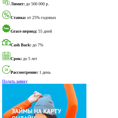
Лимит:
до 500 000 р.
Ставка:
от 25% годовых
Grace-период:
55 дней
Cash Back:
до 7%
Срок:
до 5 лет
Рассмотрение:
1 день
Подать заявку