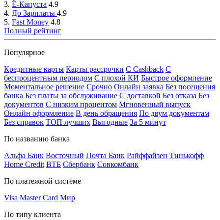
3.
Ё-Капуста
4.9
4.
До Зарплаты
4.9
5.
Fast Money
4.8
Полный рейтинг
Популярное
Кредитные карты
Карты рассрочки
C Cashback
С
беспроцентным периодом
С плохой КИ
Быстрое оформление
Моментальное решение
Срочно
Онлайн заявка
Без посещения
банка
Без платы за обслуживание
С доставкой
Без отказа
Без
документов
С низким процентом
Мгновенный выпуск
Онлайн оформление
В день обращения
По двум документам
Без справок
ТОП лучших
Выгодные
За 5 минут
По названию банка
Альфа Банк
Восточный
Почта Банк
Райффайзен
Тинькофф
Home Credit
ВТБ
Сбербанк
Совкомбанк
По платежной системе
Visa
Master Card
Мир
По типу клиента