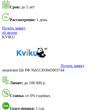
Срок:
до 5 лет
Рассмотрение:
1 день
Подать заявку
об акции
KVIKU
Подать заявку
лицензия ЦБ РФ №651303045003744
Лимит:
до 100 000 р.
Ставка:
от 0% годовых
Grace-период:
1 год