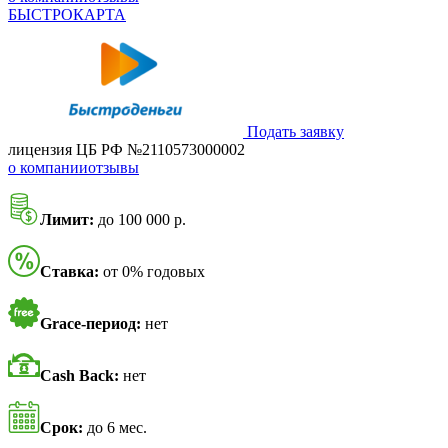
БЫСТРОКАРТА
Подать заявку
лицензия ЦБ РФ №2110573000002
о компании
отзывы
Лимит:
до 100 000 р.
Ставка:
от 0% годовых
Grace-период:
нет
Cash Back:
нет
Срок:
до 6 мес.