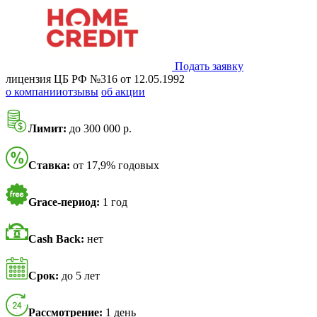
Подать заявку
лицензия ЦБ РФ №316 от 12.05.1992
о компании
отзывы
об акции
Лимит:
до 300 000 р.
Ставка:
от 17,9% годовых
Grace-период:
1 год
Cash Back:
нет
Срок:
до 5 лет
Рассмотрение:
1 день