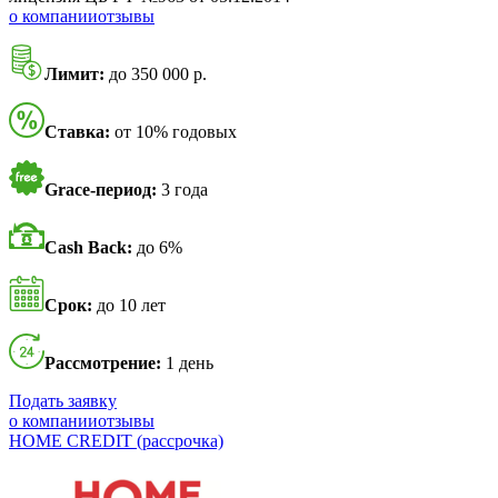
о компании
отзывы
Лимит:
до 350 000 р.
Ставка:
от 10% годовых
Grace-период:
3 года
Cash Back:
до 6%
Срок:
до 10 лет
Рассмотрение:
1 день
Подать заявку
о компании
отзывы
HOME CREDIT (рассрочка)