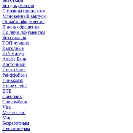
Без отказа
Без документов
С низким процентом
Мгновенный выпуск
Онлайн оформление
В день обращения
По двум документам
Без справок
ТОП лучших
Выгодные
За 5 минут
Альфа Банк
Восточный
Почта Банк
Райффайзен
Тинькофф
Home Credit
ВТБ
Сбербанк
Совкомбанк
Visa
Master Card
Мир
Безработным
Пенсионерам