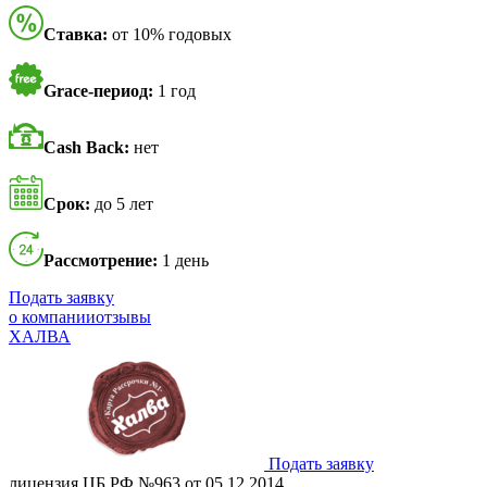
Ставка:
от 10% годовых
Grace-период:
1 год
Cash Back:
нет
Срок:
до 5 лет
Рассмотрение:
1 день
Подать заявку
о компании
отзывы
ХАЛВА
Подать заявку
лицензия ЦБ РФ №963 от 05.12.2014