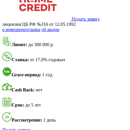
Подать заявку
лицензия ЦБ РФ №316 от 12.05.1992
о компании
отзывы
об акции
Лимит:
до 300 000 р.
Ставка:
от 17,9% годовых
Grace-период:
1 год
Cash Back:
нет
Срок:
до 5 лет
Рассмотрение:
1 день
Подать заявку