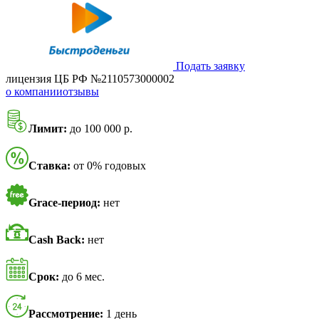
Подать заявку
лицензия ЦБ РФ №2110573000002
о компании
отзывы
Лимит:
до 100 000 р.
Ставка:
от 0% годовых
Grace-период:
нет
Cash Back:
нет
Срок:
до 6 мес.
Рассмотрение:
1 день