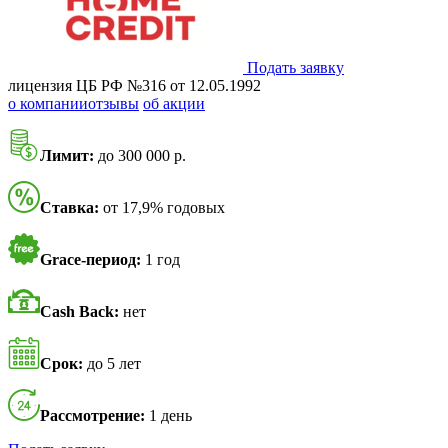
Подать заявку
лицензия ЦБ РФ №316 от 12.05.1992
о компании
отзывы
об акции
Лимит:
до 300 000 р.
Ставка:
от 17,9% годовых
Grace-период:
1 год
Cash Back:
нет
Срок:
до 5 лет
Рассмотрение:
1 день