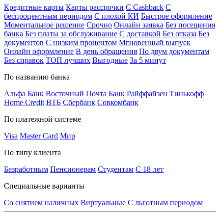
Кредитные карты
Карты рассрочки
C Cashback
С
беспроцентным периодом
С плохой КИ
Быстрое оформление
Моментальное решение
Срочно
Онлайн заявка
Без посещения
банка
Без платы за обслуживание
С доставкой
Без отказа
Без
документов
С низким процентом
Мгновенный выпуск
Онлайн оформление
В день обращения
По двум документам
Без справок
ТОП лучших
Выгодные
За 5 минут
По названию банка
Альфа Банк
Восточный
Почта Банк
Райффайзен
Тинькофф
Home Credit
ВТБ
Сбербанк
Совкомбанк
По платежной системе
Visa
Master Card
Мир
По типу клиента
Безработным
Пенсионерам
Студентам
С 18 лет
Специальные варианты
Со снятием наличных
Виртуальные
С льготным периодом