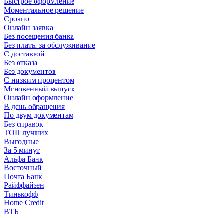
Быстрое оформление
Моментальное решение
Срочно
Онлайн заявка
Без посещения банка
Без платы за обслуживание
С доставкой
Без отказа
Без документов
С низким процентом
Мгновенный выпуск
Онлайн оформление
В день обращения
По двум документам
Без справок
ТОП лучших
Выгодные
За 5 минут
Альфа Банк
Восточный
Почта Банк
Райффайзен
Тинькофф
Home Credit
ВТБ