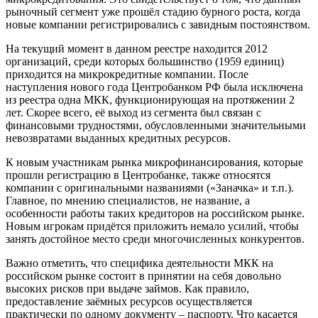
рыночный сегмент уже прошёл стадию бурного роста, когда
новые компании регистрировались с завидным постоянством.
На текущий момент в данном реестре находится 2012
организаций, среди которых большинство (1959 единиц)
приходится на микрокредитные компании. После
наступления нового года Центробанком РФ была исключена
из реестра одна МКК, функционирующая на протяжении 2
лет. Скорее всего, её выход из сегмента был связан с
финансовыми трудностями, обусловленными значительными
невозвратами выданных кредитных ресурсов.
К новым участникам рынка микрофинансирования, которые
прошли регистрацию в Центробанке, также относятся
компании с оригинальными названиями («Заначка» и т.п.).
Главное, по мнению специалистов, не название, а
особенности работы таких кредиторов на российском рынке.
Новым игрокам придётся приложить немало усилий, чтобы
занять достойное место среди многочисленных конкурентов.
Важно отметить, что специфика деятельности МКК на
российском рынке состоит в принятии на себя довольно
высоких рисков при выдаче займов. Как правило,
предоставление заёмных ресурсов осуществляется
практически по одному документу – паспорту. Что касается