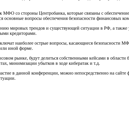
я к МФО со стороны Центробанка, которые связаны с обеспечен
ься основные вопросы обеспечения безопасности финансовых ко
ению мировых трендов и существующей ситуации в РФ, а также 
выми кредиторами.
я включат наиболее острые вопросы, касающиеся безопасности М
 или иной форме.
совом рынке, будут делиться собственными кейсами в области
ах, минимизации убытков в ходе кибератак и т.д.
частие в данной конференции, можно непосредственно на сайте
туации.