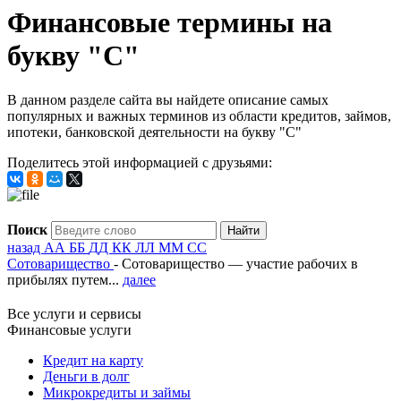
Финансовые термины на
букву "С"
В данном разделе сайта вы найдете описание самых
популярных и важных терминов из области кредитов, займов,
ипотеки, банковской деятельности на букву "С"
Поделитесь этой информацией с друзьями:
Поиск
назад
А
А
Б
Б
Д
Д
К
К
Л
Л
М
М
С
С
Сотоварищество
- Сотоварищество — участие рабочих в
прибылях путем...
далее
Все услуги и сервисы
Финансовые услуги
Кредит на карту
Деньги в долг
Микрокредиты и займы