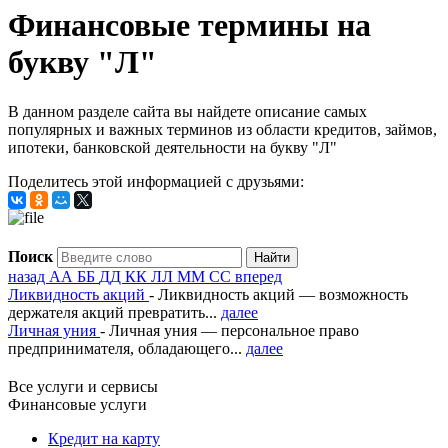
Финансовые термины на
букву "Л"
В данном разделе сайта вы найдете описание самых
популярных и важных терминов из области кредитов, займов,
ипотеки, банковской деятельности на букву "Л"
Поделитесь этой информацией с друзьями:
Поиск
назад
А
А
Б
Б
Д
Д
К
К
Л
Л
М
М
С
С
вперед
Ликвидность акций
- Ликвидность акций — возможность
держателя акций превратить...
далее
Личная уния
- Личная уния — персональное право
предпринимателя, обладающего...
далее
Все услуги и сервисы
Финансовые услуги
Кредит на карту