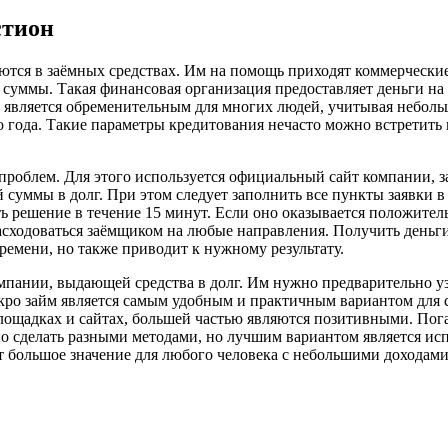
стион
ются в заёмных средствах. Им на помощь приходят коммерчески
уммы. Такая финансовая организация предоставляет деньги на п
 является обременительным для многих людей, учитывая неболь
о года. Такие параметры кредитования нечасто можно встретить 
проблем. Для этого используется официальный сайт компании, 
суммы в долг. При этом следует заполнить все пункты заявки в
 решение в течение 15 минут. Если оно оказывается положител
расходоваться заёмщиком на любые направления. Получить деньг
ремени, но также приводит к нужному результату.
мпании, выдающей средства в долг. Им нужно предварительно у
кро займ является самым удобным и практичным вариантом для 
лощадках и сайтах, большей частью являются позитивными. Пог
 сделать разными методами, но лучшим вариантом является ис
т большое значение для любого человека с небольшими доходами