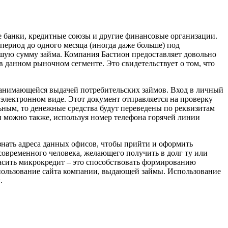
е банки, кредитные союзы и другие финансовые организации.
ериод до одного месяца (иногда даже больше) под
шую сумму займа. Компания Бастион предоставляет довольно
в данном рыночном сегменте. Это свидетельствует о том, что
занимающейся выдачей потребительских займов. Вход в личный
 электронном виде. Этот документ отправляется на проверку
ьным, то денежные средства будут переведены по реквизитам
и можно также, используя номер телефона горячей линии
знать адреса данных офисов, чтобы прийти и оформить
современного человека, желающего получить в долг ту или
асить микрокредит – это способствовать формированию
пользование сайта компании, выдающей займы. Использование
.