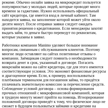
режиме. Обычно онлайн заявка на микрокредит пользуется
популярностью у молодых людей, которые проводят много
времени за гаджетами. Нужно использовать официальный
сайт кредитора, где имеется вход в личный кабинет. Там
находится заявка, на заполнение которой может уйти около
десяти минут. После отправки заявки следует ожидать
принятия решения о кредитовании. Если менеджеры захотят
выдать займ, то деньги быстро переведут по реквизитам,
которые указаны в заявке.
Работники компании Manimo уделяют большое внимание
вопросам, связанным с обслуживанием клиентов. Поэтому
многие люди оставляют на сайтах позитивные отзывы о
компании. Заёмщикам следует помнить о необходимости
возврата денег в срок, указанный в договоре. Погасить
микрозайм можно на сайте кредитора, где для этого имеются
соответствующие условия. Это экономит финансовые ресурсы
и драгоценное время. Если, к примеру, воспользоваться
платёжным терминалом для погашения займа, то придётся
уплачивать значительную комиссию за перечисление средств.
Соблюдение условий договора – основа формирования
прочных отношений с микрофинансовой компанией, которая
в трудную минуту может прийти на помощь. Игнорирование
положений договора приведёт к тому, что физическое лицо не
сможет в будущем пользоваться займами и кредитами на