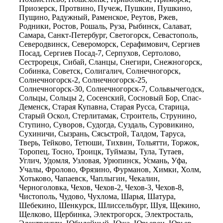
Приозерск, Протвино, Пучеж, Пушкин, Пушкино,
Пущино, Радужный, Раменское, Реутов, Ржев,
Родники, Ростов, Рошаль, Руза, Рыбинск, Салават,
Самара, Санкт-Петербург, Светогорск, Севастополь,
Северодвинск, Североморск, Серафимович, Сергиев
Посад, Сергиев Посад-7, Серпухов, Сертолово,
Сестрорецк, Сибай, Сланцы, Снегири, Снежногорск,
Собинка, Советск, Солигалич, Солнечногорск,
Солнечногорск-2, Солнечногорск-25,
Солнечногорск-30, Солнечногорск-7, Сольвычегодск,
Сольцы, Сольцы 2, Сосенский, Сосновый Бор, Спас-
Деменск, Старая Купавна, Старая Русса, Старица,
Старый Оскол, Стерлитамак, Строитель, Струнино,
Ступино, Суворов, Судогда, Суздаль, Суровикино,
Сухиничи, Сызрань, Сясьстрой, Талдом, Таруса,
Тверь, Тейково, Тетюши, Тихвин, Тольятти, Торжок,
Торопец, Тосно, Троицк, Туймазы, Тула, Тутаев,
Углич, Удомля, Узловая, Урюпинск, Усмань, Уфа,
Учалы, Фролово, Фрязино, Фурманов, Химки, Холм,
Хотьково, Чапаевск, Чаплыгин, Чекалин,
Черноголовка, Чехов, Чехов-2, Чехов-3, Чехов-8,
Чистополь, Чудово, Чухлома, Шарья, Шатура,
Шебекино, Шенкурск, Шлиссельбург, Шуя, Щекино,
Щелково, Щербинка, Электрогорск, Электросталь,