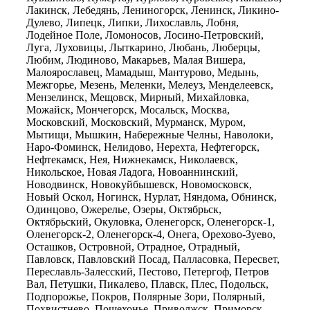
Лакинск, Лебедянь, Лениногорск, Ленинск, Ликино-
Дулево, Липецк, Липки, Лихославль, Лобня,
Лодейное Поле, Ломоносов, Лосино-Петровский,
Луга, Луховицы, Лыткарино, Любань, Люберцы,
Любим, Людиново, Макарьев, Малая Вишера,
Малоярославец, Мамадыш, Мантурово, Медынь,
Межгорье, Мезень, Меленки, Мелеуз, Менделеевск,
Мензелинск, Мещовск, Мирный, Михайловка,
Можайск, Мончегорск, Мосальск, Москва,
Московский, Московский, Мурманск, Муром,
Мытищи, Мышкин, Набережные Челны, Наволоки,
Наро-Фоминск, Нелидово, Нерехта, Нефтегорск,
Нефтекамск, Нея, Нижнекамск, Николаевск,
Никольское, Новая Ладога, Новоаннинский,
Новодвинск, Новокуйбышевск, Новомосковск,
Новый Оскол, Ногинск, Нурлат, Няндома, Обнинск,
Одинцово, Ожерелье, Озеры, Октябрьск,
Октябрьский, Окуловка, Оленегорск, Оленегорск-1,
Оленегорск-2, Оленегорск-4, Онега, Орехово-Зуево,
Осташков, Островной, Отрадное, Отрадный,
Павловск, Павловский Посад, Палласовка, Пересвет,
Переславль-Залесский, Пестово, Петергоф, Петров
Вал, Петушки, Пикалево, Плавск, Плес, Подольск,
Подпорожье, Покров, Полярные Зори, Полярный,
Похвистнево, Пошехонье, Приволжск, Приморск,