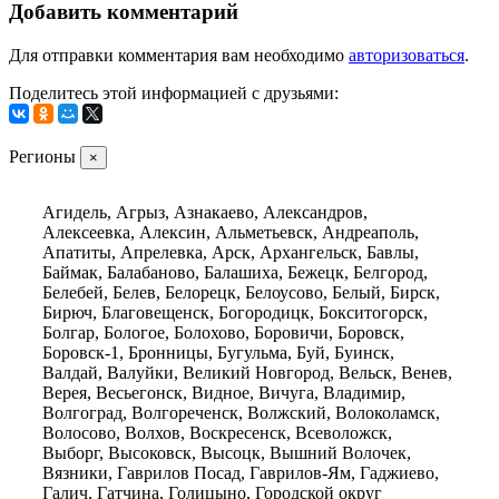
Добавить комментарий
Для отправки комментария вам необходимо
авторизоваться
.
Поделитесь этой информацией с друзьями:
Регионы
×
Агидель, Агрыз, Азнакаево, Александров,
Алексеевка, Алексин, Альметьевск, Андреаполь,
Апатиты, Апрелевка, Арск, Архангельск, Бавлы,
Баймак, Балабаново, Балашиха, Бежецк, Белгород,
Белебей, Белев, Белорецк, Белоусово, Белый, Бирск,
Бирюч, Благовещенск, Богородицк, Бокситогорск,
Болгар, Бологое, Болохово, Боровичи, Боровск,
Боровск-1, Бронницы, Бугульма, Буй, Буинск,
Валдай, Валуйки, Великий Новгород, Вельск, Венев,
Верея, Весьегонск, Видное, Вичуга, Владимир,
Волгоград, Волгореченск, Волжский, Волоколамск,
Волосово, Волхов, Воскресенск, Всеволожск,
Выборг, Высоковск, Высоцк, Вышний Волочек,
Вязники, Гаврилов Посад, Гаврилов-Ям, Гаджиево,
Галич, Гатчина, Голицыно, Городской округ