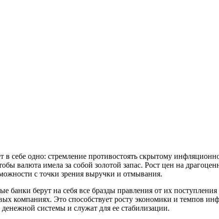
т в себе одно: стремление противостоять скрытому инфляционно
тобы валюта имела за собой золотой запас. Рост цен на драгоце
можности с точки зрения выручки и отмывания.
ные банки берут на себя все бразды правления от их поступлени
овых компаниях. Это способствует росту экономики и темпов ин
й денежной системы и служат для ее стабилизации.