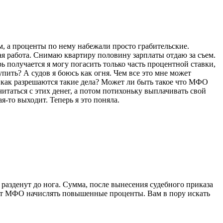
м, а проценты по нему набежали просто грабительские.
я работа. Снимаю квартиру половину зарплаты отдаю за съем.
рь получается я могу погасить только часть процентной ставки,
упить? А судов я боюсь как огня. Чем все это мне может
а, как разрешаются такие дела? Может ли быть такое что МФО
читаться с этих денег, а потом потихоньку выплачивать свой
я-то выходит. Теперь я это поняла.
 разденут до нога. Сумма, после вынесения судебного приказа
ляет МФО начислять повышенные проценты. Вам в пору искать