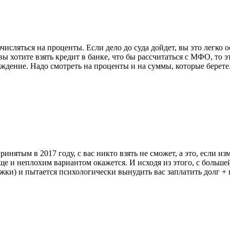
сляться на проценты. Если дело до суда дойдет, вы это легко ос
ы хотите взять кредит в банке, что бы рассчитаться с МФО, то э
ждение. Надо смотреть на проценты и на суммы, которые берете
нятым в 2017 году, с вас никто взять не сможет, а это, если из
 еще и неплохим вариантом окажется. И исходя из этого, с боль
ржки) и пытается психологически вынудить вас заплатить долг + 