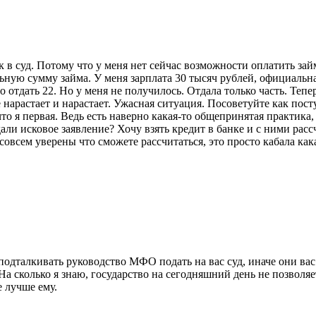
в суд. Потому что у меня нет сейчас возможности оплатить зай
ную сумму займа. У меня зарплата 30 тысяч рублей, официальна
 отдать 22. Но у меня не получилось. Отдала только часть. Тепе
 нарастает и нарастает. Ужасная ситуация. Посоветуйте как пост
что я первая. Ведь есть наверно какая-то общепринятая практик
али исковое заявление? Хочу взять кредит в банке и с ними расс
совсем уверены что сможете рассчитаться, это просто кабала кака
 подталкивать руководство МФО подать на вас суд, иначе они вас
На сколько я знаю, государство на сегодняшний день не позво
 лучше ему.