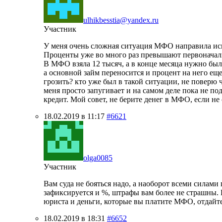
ulhikbesstia@yandex.ru
Участник
У меня очень сложная ситуация МФО направила иск 
Проценты уже во много раз превышают первоначаль
В МФО взяла 12 тысяч, а в конце месяца нужно было
а основной займ переносится и процент на него еще
грозить? кто уже был в такой ситуации, не поверю 
меня просто запугивает и на самом деле пока не под
кредит. Мой совет, не берите денег в МФО, если не 
18.02.2019 в 11:17
#6621
olga0085
Участник
Вам суда не бояться надо, а наоборот всеми силами
зафиксируется и %, штрафы вам более не страшны. 
юриста и деньги, которые вы платите МФО, отдайте
18.02.2019 в 18:31
#6652